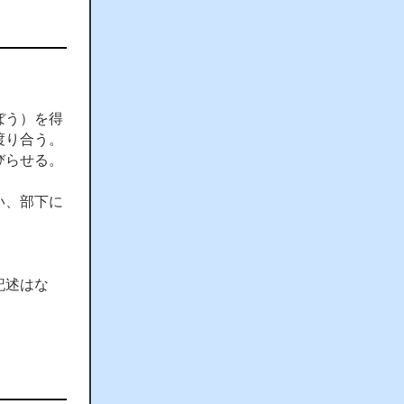
ぼう）を得
渡り合う。
びらせる。
い、部下に
記述はな