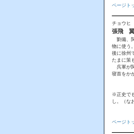
ページト
チョウヒ
張飛 
劉備、関
物に使う
後に徐州
たまに策
呉軍が関
寝首をか
※正史で
し。（な
ページト