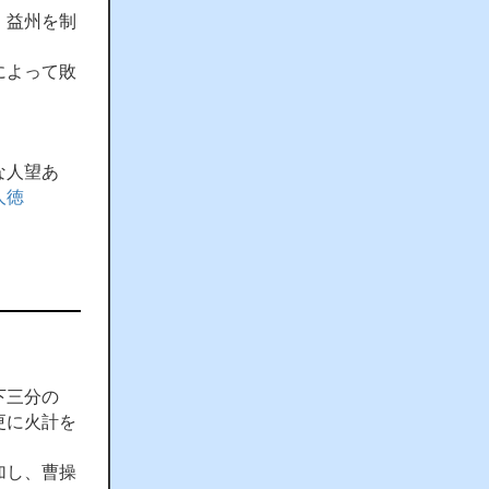
、益州を制
によって敗
な人望あ
人徳
下三分の
更に火計を
加し、曹操