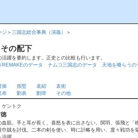
ージ
＞
三国志総合事典（演義）
＞
とその配下
活躍を要約します。正史との比較も行います。
REMAKEのデータ
ナムコ三国志のデータ
天地を喰らうの
曹操
孫堅
袁紹
袁術
呂布
劉表
劉璋
その他
 ゲントク
玄徳
血筋。手と耳が長く、喜怒を表に出さない。関羽、張飛と「
黄巾賊を討伐。二本の剣を使い、時に計略を用い、度々戦功を
も活躍。