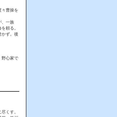
度々曹操を
が、一族
魯を頼る。
付かず。後
、野心家で
に尽くす。