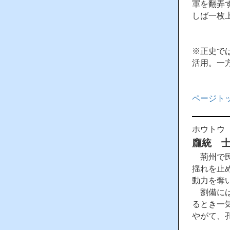
軍を翻弄
しば一枚
※正史で
活用。一
ページト
ホウトウ
龐統 
荊州で民
揺れを止
動力を奪
劉備には
るとき一
やがて、