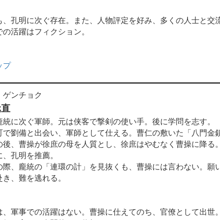
も、孔明に次ぐ存在。また、人物評定を好み、多くの人士と交
での活躍はフィクション。
ップ
 ゲンチョク
元直
統に次ぐ軍師。元は侠客で撃剣の使い手。後に学問を志す。
で劉備と出会い、軍師として仕える。曹仁の敷いた「八門金
の後、曹操が徐庶の母を人質とし、徐庶はやむなく曹操に降る
に、孔明を推薦。
際、龐統の「連環の計」を見抜くも、曹操には言わない。願
赴き、難を逃れる。
は、軍事での活躍はない。曹操に仕えてのち、官僚として出世