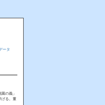
データ
桃園の義」
挙げる。董