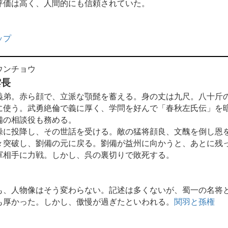
評価は高く、人間的にも信頼されていた。
ップ
ウンチョウ
雲長
弟。赤ら顔で、立派な顎髭を蓄える。身の丈は九尺。八十斤
に使う。武勇絶倫で義に厚く、学問を好んで「春秋左氏伝」を
備の相談役も務める。
に投降し、その世話を受ける。敵の猛将顔良、文醜を倒し恩
々突破し、劉備の元に戻る。劉備が益州に向かうと、あとに残
軍相手に力戦。しかし、呉の裏切りで敗死する。
も、人物像はそう変わらない。記述は多くないが、蜀一の名将
も厚かった。しかし、傲慢が過ぎたといわれる。
関羽と孫権