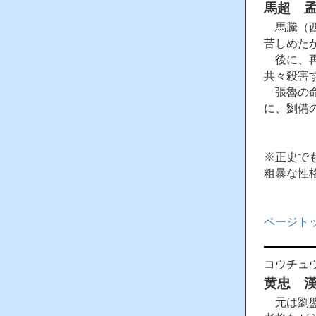
馬超 
馬騰（西
苦しめた
後に、再
共々殺害
張魯の命
に、劉備
※正史で
粗暴な性
ページト
コウチュ
黄忠 
元は劉盤