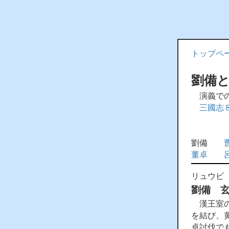
トップペ
劉備
演義での
三國志８
劉備
董卓
リュウビ
劉備 
漢王室の
を結び、
卓討伐で