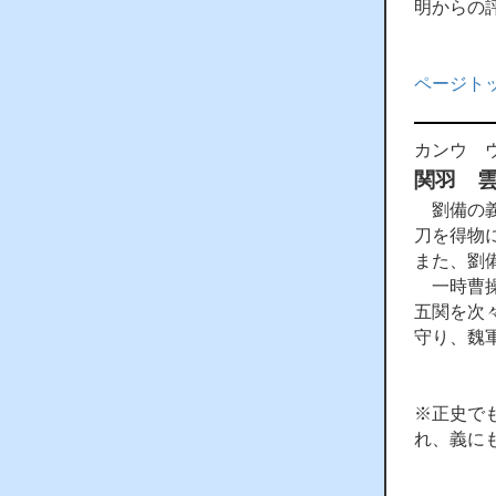
明からの
ページト
カンウ 
関羽 
劉備の義
刀を得物
また、劉
一時曹操
五関を次
守り、魏
※正史で
れ、義に