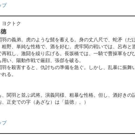
ップ
 ヨクトク
翼徳
羽の義弟。虎のような髭を蓄える。身の丈八尺で、蛇矛（だ
。粗野、単純な性格で、酒を好む。虎牢関の戦いでは、呂布と
で再戦し、激闘を繰り広げる。長坂橋では、一騎で曹操軍をび
も用い、陽動作戦で厳顔、張郃を破る。
羽を殺害すると、仇討ちの準備を急ぐ。しかし、乱暴に振舞
かれる。
も、関羽と並ぶ武将。演義同様、粗暴な性格。但し、酒好きの
お、正史での字（あざな）は「益徳」。）
ップ