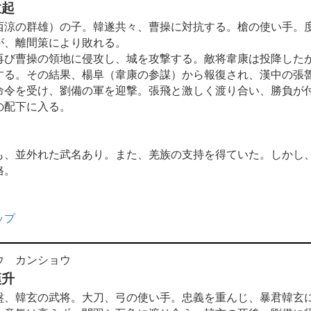
孟起
涼の群雄）の子。韓遂共々、曹操に対抗する。槍の使い手。
が、離間策により敗れる。
び曹操の領地に侵攻し、城を攻撃する。敵将韋康は投降した
する。その結果、楊阜（韋康の参謀）から報復され、漢中の張
令を受け、劉備の軍を迎撃。張飛と激しく渡り合い、勝負が
の配下に入る。
も、並外れた武名あり。また、羌族の支持を得ていた。しかし
格。
ップ
ウ カンショウ
漢升
、韓玄の武将。大刀、弓の使い手。忠義を重んじ、暴君韓玄