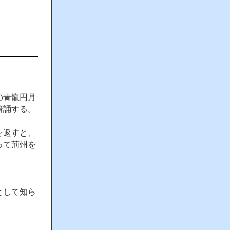
の青龍円月
暗誦する。
を返すと、
って荊州を
として知ら