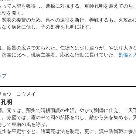
って人望を獲得し、曹操に対抗する。軍師孔明を迎えてのち
王朝を開く。
関羽の復讐のため、呉への遠征を断行。善戦するも、火攻め
もなく病床に伏し、子の劉禅を孔明に託す。
は、度量の広さで知られた。仁徳とは少し違うが、やはり大き
、演義に比べ、現実主義者。応変な行動に長けていた。
劉備と
ップ
リョウ コウメイ
 孔明
。元々は、荊州で晴耕雨読の生活。やがて劉備に仕え、「天
く。赤壁では、霧の中で囮の船隊を出し、敵から矢を集める。
祷して東南の風を呼ぶ。
州を平定すると、諸葛亮は法を制定。更に、漢中防衛戦に参