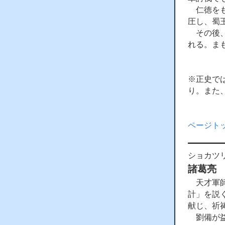
仁徳をも
圧し、蜀
その後、
れる。ま
※正史で
り。また
ページト
ショカツ
諸葛亮
天才軍師
計」を説
献じ、祈
劉備が益