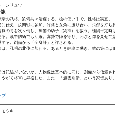
ン シリュウ
子龍
瓚の武将。劉備共々活躍する。槍の使い手で、性格は実直。
に仕え、汝南戦に参加。許褚と互角に渡り合い、張郃を打ち
曹操の将を次々倒し、劉備の幼子（劉禅）を救う。桂陽平定時
せる。漢中防衛でも活躍。寡勢で陣を守り、わざと隙を見せて
退する。劉備から「全身肝」と評される。
は、孔明の北伐に加わる。あるとき軽率に動き、敵の策には
。
伝は記述が少ないが、人物像は基本的に同じ。劉備から信頼さ
、やがて将軍に昇格した。また、「趙雲別伝」という家伝あり
ップ
 モウキ