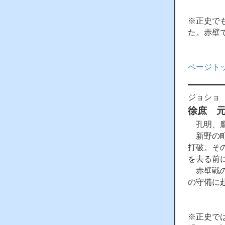
※正史で
た。赤壁
ページト
ジョショ
徐庶 
孔明、龐
新野の町
打破。そ
を去る前
赤壁戦の
の守備に
※正史で