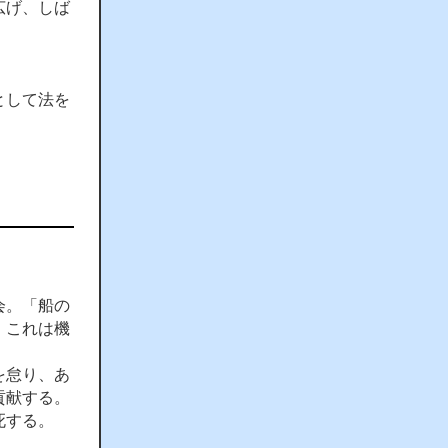
広げ、しば
として法を
会。「船の
。これは機
を怠り、あ
貢献する。
死する。