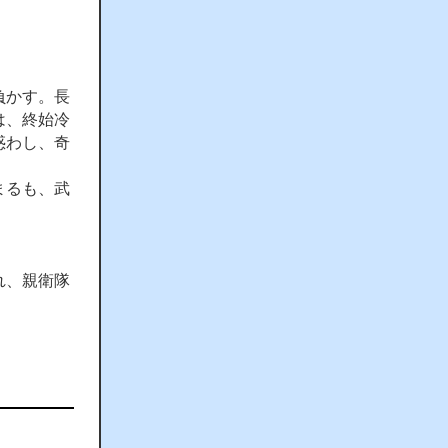
負かす。長
は、終始冷
惑わし、奇
まるも、武
れ、親衛隊
。