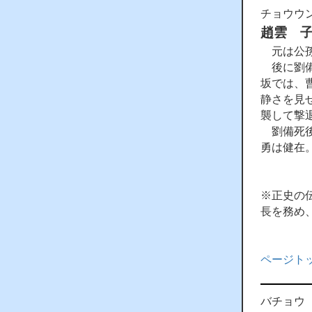
チョウウ
趙雲 
元は公孫
後に劉備
坂では、
静さを見
襲して撃
劉備死後
勇は健在
※正史の
長を務め
ページト
バチョウ