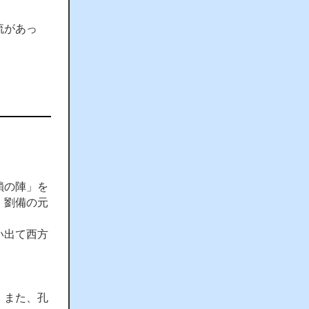
流があっ
鎖の陣」を
。劉備の元
い出て西方
。また、孔