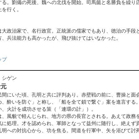
する。劉備の死後、魏への北伐を開始。司馬懿と名勝負を繰り
上を行く。
は大政治家で、名行政官。正統派の儒家でもあり、徳治の手段
方、兵法能力も高かったが、飛び抜けてはいなかった。
ップ
 シゲン
士元
間にいた頃、孔明と共に評判あり。赤壁戦の前に、曹操と面
め、酔いを防ぐ」と称し、「船を全て鎖で繋ぐ」案を進言する
い、火計を成功させる策（「連環の計」）。
、風貌で軽んじられ、地方の県の長官とされる。あえて政務
気に処理。才を認められ、軍師となって益州に随行し、絶えず
孔明への対抗心から、功を焦る。間道を行軍中、矢を浴びて討