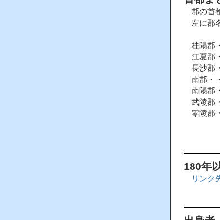
郡の首都
左に郡名
桂陽郡・
江夏郡・
長沙郡・
南郡・・
南陽郡・
武陵郡・
零陵郡・
180年
リンク