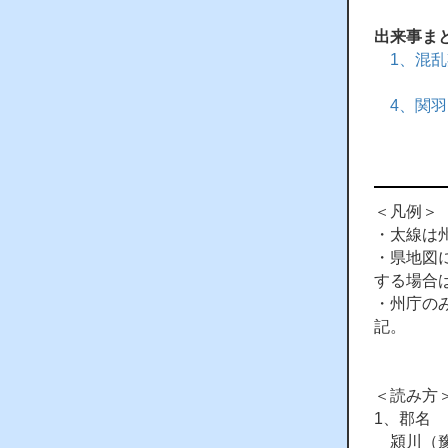
出来事ま
1、混
4、関
＜凡例＞
・太線は
・県地図
する場合
・州庁の
記。
＜読み方
1、郡名
潁川（豫