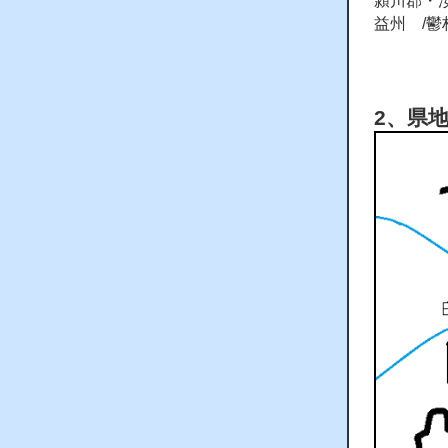
潁川郡・
益州 /
2、県