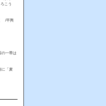
：ろこう
 /平輿
西の一帯は
南に「麦