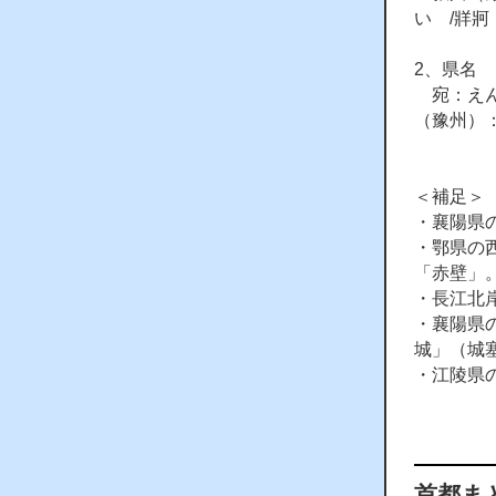
い /牂
2、県名
宛：えん
（豫州）
＜補足＞
・襄陽県
・鄂県の
「赤壁」
・長江北
・襄陽県
城」（城
・江陵県
首都ま