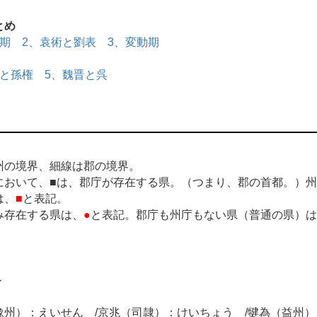
とめ
乱期
2、袁術と劉表
3、変動期
羽と孫権
5、魏晋と呉
州の境界、細線は郡の境界。
において、■は、郡庁が存在する県。（つまり、郡の首都。）
は、
■
と表記。
み存在する県は、
●
と表記。郡庁も州庁もない県（普通の県）は
＞
州）：えいせん /京兆（司隷）：けいちょう /犍為（益州）