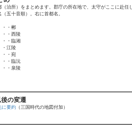
（治所）をまとめます。郡庁の所在地で、太守がここに赴任
（五十音順）。右に首都名。
・・郴
・・西陵
・・臨湘
・江陵
・・宛
・・臨沅
・・泉陵
以後の変遷
先に要約
（三国時代の地図付加）