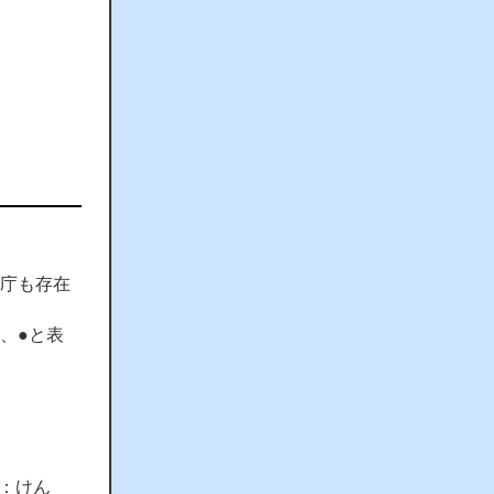
州庁も存在
、●と表
：けん