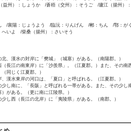
牁（益州）：しょうか /蒼梧（交州）：そうご /廬江（揚州）
 /襄陽：じょうよう /臨沅：りんげん /郴：ちん /鄂：がく
：へいよ /柴桑（揚州）：さいそう
の北、漢水の対岸に「樊城」（城塞）がある。（南陽郡。）
西（長江の南東岸）に「沙羨県」。（江夏郡。）また、その南
。（同じく江夏郡。）
岸、漢水東岸の河口は、「夏口」と呼ばれる。（江夏郡。）
の少し南に、「長阪」と呼ばれる一帯がある。また、その少し
塞）がある。（更に南に江陵県。）
の少し西（長江の北岸）に「夷陵県」がある。（南郡。）
とめ