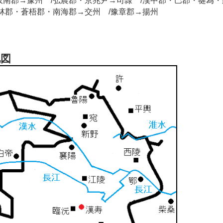
汝南郡→豫州 /弘農郡・京兆尹→司隷 /漢中郡・巴郡・犍為
鬱林郡・蒼梧郡・南海郡→交州 /豫章郡→揚州
地図