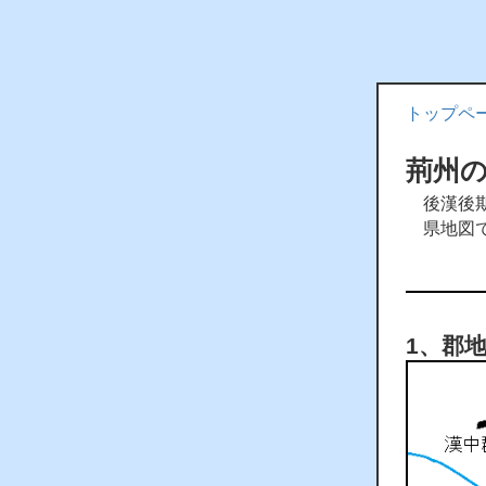
トップペ
荊州
後漢後期
県地図で
1、郡