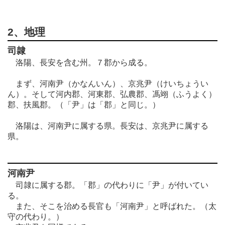
2、地理
司隷
洛陽、長安を含む州。７郡から成る。
まず、河南尹（かなんいん）、京兆尹（けいちょうい
ん）。そして河内郡、河東郡、弘農郡、馮翊（ふうよく）
郡、扶風郡。（「尹」は「郡」と同じ。）
洛陽は、河南尹に属する県。長安は、京兆尹に属する
県。
河南尹
司隷に属する郡。「郡」の代わりに「尹」が付いてい
る。
また、そこを治める長官も「河南尹」と呼ばれた。（太
守の代わり。）