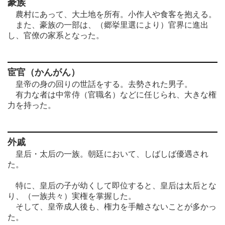
豪族
農村にあって、大土地を所有。小作人や食客を抱える。
また、豪族の一部は、（郷挙里選により）官界に進出
し、官僚の家系となった。
宦官（かんがん）
皇帝の身の回りの世話をする。去勢された男子。
有力な者は中常侍（官職名）などに任じられ、大きな権
力を持った。
外戚
皇后・太后の一族。朝廷において、しばしば優遇され
た。
特に、皇后の子が幼くして即位すると、皇后は太后とな
り、（一族共々）実権を掌握した。
そして、皇帝成人後も、権力を手離さないことが多かっ
た。