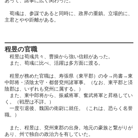
あって、諸事に広く関わった。
荀彧は、参謀であると同時に、政界の重鎮。立場的に、
主君とやや距離がある。
程昱の官職
程昱は荀彧共々、曹操から強い信頼があった。
また、荀彧に比べ、活躍は多方面に渡る。
程昱が務めた官職は、寿張県（東平郡）の令→尚書→東
中郎将・済陰太守・都督兗州諸軍事。（なお、東平郡と済
陰郡は、いずれも兗州に属する。）
また、東中郎将から、振威将軍、奮武将軍と昇格してい
く。（戦歴は不詳。）
一度引退後、魏国の衛尉に就任。（これは、恐らく名誉
職。）
また、程昱は、兗州東郡の出身。地元の豪族と繋がりが
あり、州で独自の政治力を有していた。