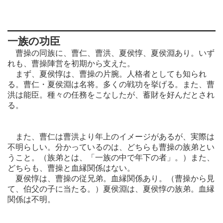
一族の功臣
曹操の同族に、曹仁、曹洪、夏侯惇、夏侯淵あり。いず
れも、曹操陣営を初期から支えた。
まず、夏侯惇は、曹操の片腕。人格者としても知られ
る。曹仁・夏侯淵は名将。多くの戦功を挙げる。また、曹
洪は能臣。種々の任務をこなしたが、蓄財を好んだとされ
る。
また、曹仁は曹洪より年上のイメージがあるが、実際は
不明らしい。分かっているのは、どちらも曹操の族弟とい
うこと。（族弟とは、「一族の中で年下の者」。）また、
どちらも、曹操と血縁関係はない。
夏侯惇は、曹操の従兄弟。血縁関係あり。（曹操から見
て、伯父の子に当たる。）夏侯淵は、夏侯惇の族弟。血縁
関係は不明。