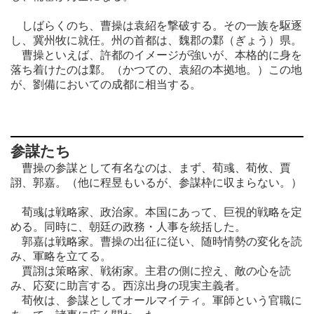
しばらくのち、曹操は袁紹を撃破する。その一族を駆逐
し、冀州牧に就任。州の首都は、魏郡の鄴（ぎょう）県。
曹操といえば、許都のイメージが強いが、本格的に身を
落ち着けたのは鄴。（かつての、袁紹の本拠地。）この地
が、劉備においての成都に相当する。
参謀たち
曹操の参謀として有名なのは、まず、荀彧、荀攸、賈
詡、郭嘉。（他に程昱もいるが、参謀枠に収まらない。）
荀彧は戦略家、政治家。本国にあって、巨視的戦略を定
める。同時に、朝廷の政務・人事を統括した。
郭嘉は戦略家。曹操の出征に従い、随時情勢の変化を読
み、軍略を立てる。
賈詡は策略家、戦術家。主君の側に控え、敵の心を読
み、応変に助言する。西涼出身の現実主義者。
荀攸は、参謀としてオールマイティ。軍師という官職に