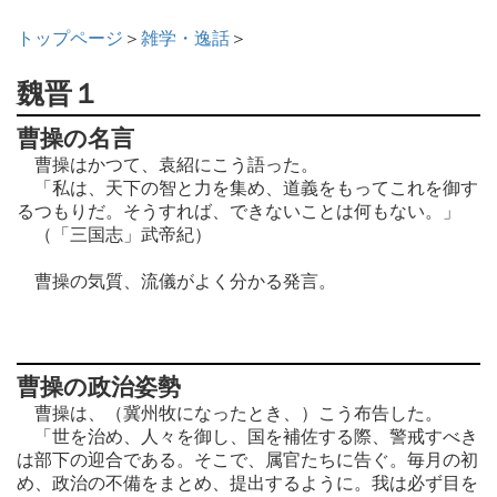
トップページ
＞
雑学・逸話
＞
魏晋１
曹操の名言
曹操はかつて、袁紹にこう語った。
「私は、天下の智と力を集め、道義をもってこれを御す
るつもりだ。そうすれば、できないことは何もない。」
（「三国志」武帝紀）
曹操の気質、流儀がよく分かる発言。
曹操の政治姿勢
曹操は、（冀州牧になったとき、）こう布告した。
「世を治め、人々を御し、国を補佐する際、警戒すべき
は部下の迎合である。そこで、属官たちに告ぐ。毎月の初
め、政治の不備をまとめ、提出するように。我は必ず目を