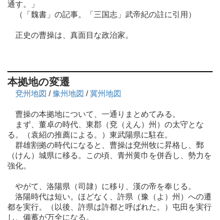
通す。」
（「魏書」の記事。「三国志」武帝紀の註に引用）
正史の曹操は、真面目な政治家。
本拠地の変遷
兗州地図
/
豫州地図
/
冀州地図
曹操の本拠地について、一通りまとめてみる。
まず、董卓の時代、東郡（兗（えん）州）の太守とな
る。（袁紹の推薦による。）東武陽県に駐在。
群雄割拠の時代になると、曹操は兗州牧に昇格し、鄄
（けん）城県に移る。この頃、青州黄巾を併呑し、勢力を
強化。
やがて、洛陽県（司隷）に移り、漢の帝を奉じる。
洛陽時代は短い。ほどなく、許県（豫（よ）州）への遷
都を実行。（以後、許県は許都と呼ばれた。）屯田を実行
し、備蓄が万全になる。