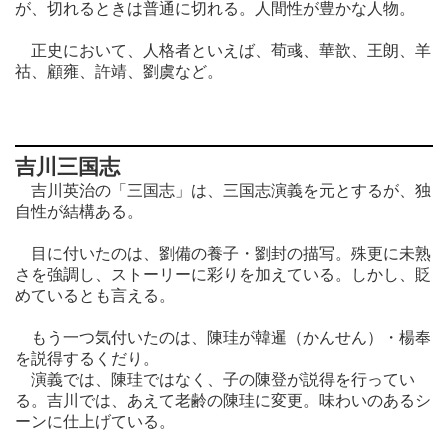
が、切れるときは普通に切れる。人間性が豊かな人物。
正史において、人格者といえば、荀彧、華歆、王朗、羊
祜、顧雍、許靖、劉虞など。
吉川三国志
吉川英治の「三国志」は、三国志演義を元とするが、独
自性が結構ある。
目に付いたのは、劉備の養子・劉封の描写。殊更に未熟
さを強調し、ストーリーに彩りを加えている。しかし、貶
めているとも言える。
もう一つ気付いたのは、陳珪が韓暹（かんせん）・楊奉
を説得するくだり。
演義では、陳珪ではなく、子の陳登が説得を行ってい
る。吉川では、あえて老齢の陳珪に変更。味わいのあるシ
ーンに仕上げている。