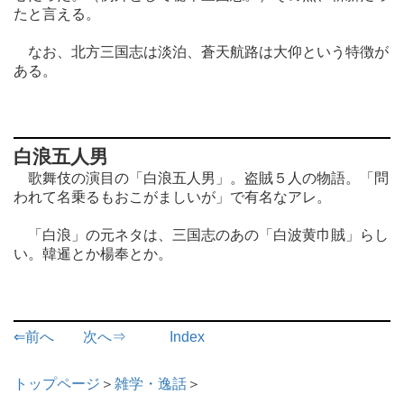
たと言える。
なお、北方三国志は淡泊、蒼天航路は大仰という特徴が
ある。
白浪五人男
歌舞伎の演目の「白浪五人男」。盗賊５人の物語。「問
われて名乗るもおこがましいが」で有名なアレ。
「白浪」の元ネタは、三国志のあの「白波黄巾賊」らし
い。韓暹とか楊奉とか。
⇐前へ
次へ⇒
Index
トップページ
＞
雑学・逸話
＞