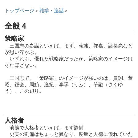
トップページ
＞
雑学・逸話
＞
全般４
策略家
三国志の参謀といえば、まず、荀彧、郭嘉、諸葛亮など
が思い浮かぶ。
いずれも、優れた戦略家だったが、策略家のイメージは
それほどない。
三国志で、「策略家」のイメージが強いのは、賈詡、董
昭、鍾会、周魴、逢紀、李孚（りふ）、笮融（さくゆ
う）。この辺り。
人格者
演義で人格者といえば、まず劉備。
史実の劉備はちょっと異なり、度量と人徳に優れていた