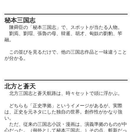
秘本三国志
陳舜臣の「秘本三国志」で、スポットが当たる人物。
劉焉、劉瑁、張魯の母、韓暹、胡才、匈奴の劉豹、笮
融。
この並びを見るだけで、他の三国志作品と一味違うこと
が分かる。
北方と蒼天
北方三国志と蒼天航路は、時々セットで頭に浮かぶ。
どちらも「正史準拠」というイメージがあるが、実際
は、正史を元ネタにした独自の世界。創作性がかなり強
い。
ただ、従来の三国志小説・漫画は、演義準拠のものが中
心だった。（例外として秘本三国志。）その点、斬新だっ