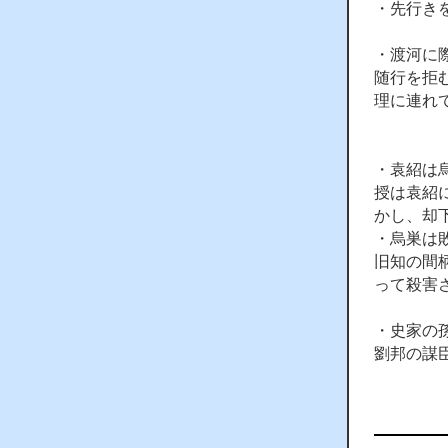
・先行き
・渡河に
随行を拒
理に連れ
・袁紹は
授は袁紹
かし、却
・烏巣は
旧知の間
って殺害
・史家の
劉邦の謀