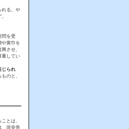
られる。や
ず。
諮問を受
瓉や黄巾を
復興させ、
尊重してい
任じられ
るものと、
ることは、
は、現皇帝