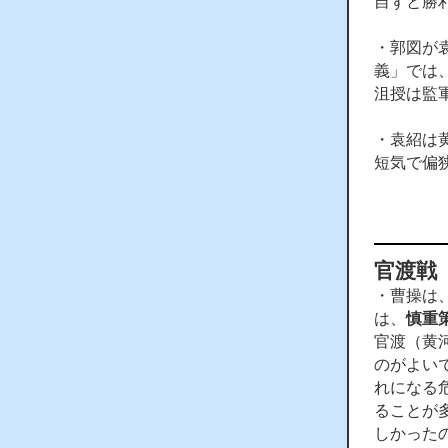
自ずと勝
・郭図が
義」では
沮授は監
・袁紹は
短気で偏
官渡戦
・曹操は
は、
慎重
官渡（黄
のがよい
れになる
ることが
しかった