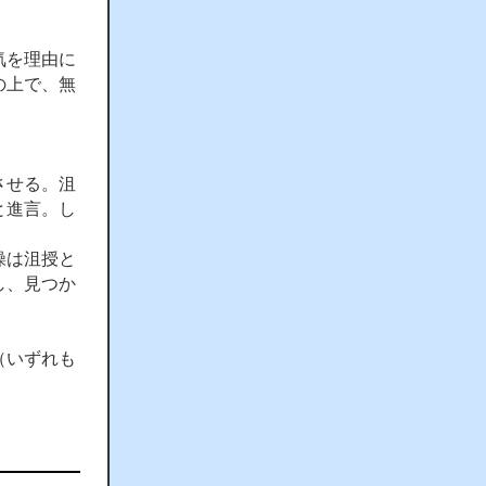
気を理由に
の上で、無
させる。沮
と進言。し
操は沮授と
し、見つか
（いずれも