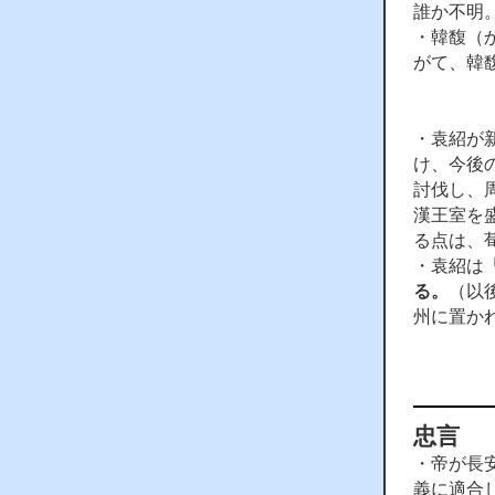
誰か不明
・韓馥（
がて、韓
・袁紹が
け、今後
討伐し、
漢王室を
る点は、
・袁紹は
る。
（以
州に置か
忠言
・帝が長
義に適合