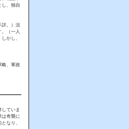
とし、独自
不詳。）沮
す。（一人
」しかし、
軍略、軍政
弊していま
撃は奇襲に
的となり、