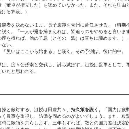
帝（董卓が擁立した）を認めていなかった。また、それを理由
続ける算段。）
後継者を決めないまま、長子袁譚を青州に赴任させる。（時期
に説く。「一人が兎を捕まえれば、皆追うのをやめると言いま
の座を得れば、他の子息（とその一派）は直ちに諦めます。）
かない。
、「災いはここから始まる」と嘆く。その予測は、後に的中。
軍は、度々公孫瓉と交戦し、討ち滅ぼす。沮授は監軍として、
ていたと思われる。
曹操と敵対する。沮授は田豊共々、
持久策を説く。
「国力は疲
らく農事を重視し、防備を固めるのがよいでしょう。また、攻
随時に敵領を荒らします。三年もすれば、敵との国力差は決定