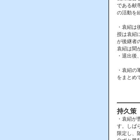
である献
の活動を
・袁紹は
授は袁紹
が後継者
袁紹は聞
・退出後
・袁紹の
をまとめ
持久策
・袁紹が
す。しば
限定し、