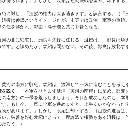
利が得られます。」しかし、袁紹は短期決戦を望み、却下する
袁紹に対し、「沮授の権力は大き過ぎます」と諫言する。（「
、沮授は参謀というイメージだが、史実では政治・軍事の重鎮
軍の任を解かれ、郭図・淳于瓊と共に都督となる。
黄河の北に駐屯し、顔良を先鋒に任じる。沮授は、「顔良は驍
狭です」と諫めたが、袁紹は聞かない。その後、顔良は敗北す
、黄河の南方に駐屯。袁紹は、渡河して一気に進むことを考え
策を説く。
「本軍をひとまず延津（黄河の南岸）に留め、部隊
河の南方）の一帯を荒らしましょう。それが成功したのち、本
です。もし今、一気に全軍を進めますと、上手くいかなかった
危険があります。」しかし、袁紹は却下する。（沮授の進言は
多い。独善を好む袁紹にとって、理論派で権勢もある沮授は、
のだろう。）