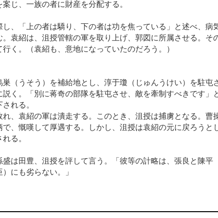
を案じ、一族の者に財産を分配する。
際し、「上の者は驕り、下の者は功を焦っている」と述べ、病
む。袁紹は、沮授管轄の軍を取り上げ、郭図に所属させる。そ
て行く。（袁紹も、意地になっていたのだろう。）
烏巣（うそう）を補給地とし、淳于瓊（じゅんうけい）を駐屯
に説く。「別に蒋奇の部隊を駐屯させ、敵を牽制すべきです」
下される。
敗れ、袁紹の軍は潰走する。このとき、沮授は捕虜となる。曹
柄で、慨嘆して厚遇する。しかし、沮授は袁紹の元に戻ろうと
される。
孫盛は田豊、沮授を評して言う。「彼等の計略は、張良と陳平
臣）にも劣らない。」