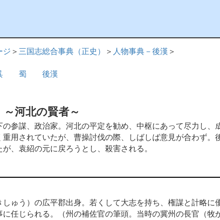
ージ
＞
三国志総合事典（正史）
＞
人物事典－後漢
＞
呉
蜀
後漢
～河北の賢者～
の参謀、政治家。河北の平定を勧め、中枢にあって尽力し、
く重用されていたが、曹操討伐の際、しばしば意見が合わず。
たが、袁紹の元に戻ろうとし、殺害される。
きしゅう）の広平郡出身。若くして大志を持ち、権謀と計略に
事に任じられる。（州の補佐官の筆頭。当時の冀州の長官（牧