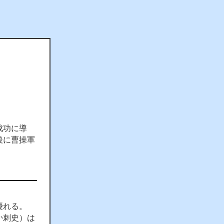
成功に導
後に曹操軍
優れる。
か刺史）は