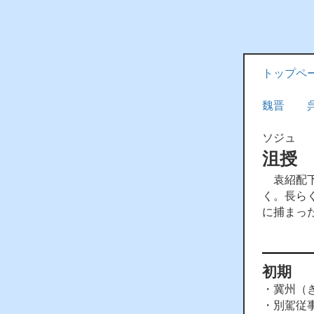
トップペ
魏晋
ソジュ
沮授
袁紹配下
く。長ら
に捕まっ
初期
・冀州（
・別駕従