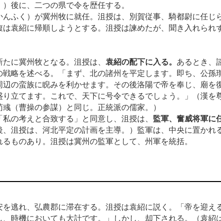
。）後に、二つの県で令を歴任する。
かんふく）が冀州牧に就任。沮授は、別賀従事、騎都尉に任じ
馥は袁紹に帰順しようとする。沮授は諫めたが、聞き入れられ
新たに冀州牧となる。沮授は、
袁紹の配下に入る。
あるとき、
の戦略を述べる。「まず、北の諸州を平定します。即ち、公孫
周辺の蛮族に睨みを利かせます。その後洛陽で帝を奉じ、廟を
盛り立てます。これで、天下に号令できるでしょう。」（漢を
荀彧（曹操の参謀）と同じ。正統派の儒家。）
「私の考えと合致する」と同意し、沮授は、
監軍、奮威将軍に
後、沮授は、河北平定の計画を主導。）監軍は、中央に置かれ
れるものあり。沮授は冀州の監軍として、州軍を統括。
安を逃れ、弘農郡に滞在する。沮授は袁紹に説く。「帝を迎え
し、時機においても大計です。」しかし、却下される。（袁紹