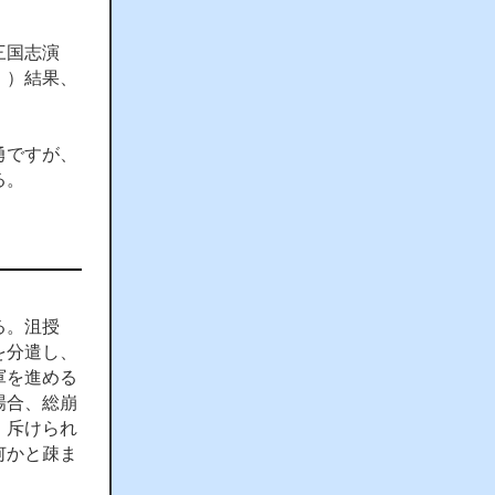
。
三国志演
。）結果、
勇ですが、
る。
る。沮授
を分遣し、
軍を進める
場合、総崩
、斥けられ
何かと疎ま