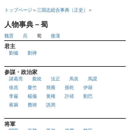
トップページ
＞
三国志総合事典（正史）
＞
人物事典－蜀
魏晋
呉
蜀
後漢
君主
劉備
劉禅
参謀・政治家
諸葛亮
龐統
法正
馬良
馬謖
徐庶
麋竺
簡雍
孫乾
伊籍
李厳
楊儀
黄権
許靖
劉巴
蒋琬
費禕
譙周
将軍