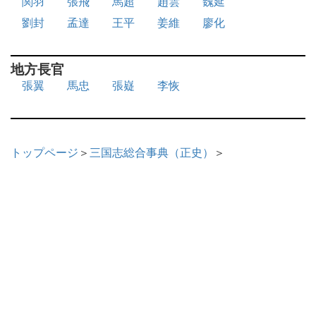
関羽
張飛
馬超
趙雲
魏延
劉封
孟達
王平
姜維
廖化
地方長官
張翼
馬忠
張嶷
李恢
トップページ
＞
三国志総合事典（正史）
＞